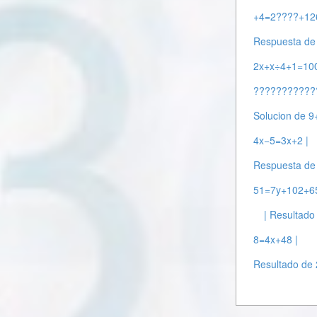
+4=2????+126
Respuesta de 
2x+x÷4+1=100
???????????
Solucion de 9
4x−5=3x+2 |
Respuesta de
51=7y+102+65
| Resultado
8=4x+48 |
Resultado de 