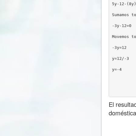
5y-12-(8y
Sumamos t
-3y-12=0
Movemos t
-3y=12
y=12/-3
y=-4
El result
doméstica