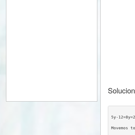
Solucio
5y-12=8y=
Movemos t