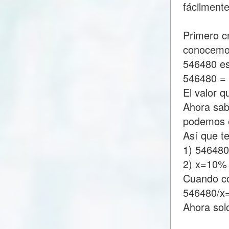
fácilment
Primero c
conocemo
546480 es
546480 =
El valor 
Ahora sab
podemos e
Así que t
1) 54648
2) x=10%
Cuando c
546480/x
Ahora sol