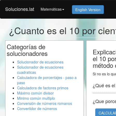
Soluciones.lat
Matemáticas
English Version
¿Cuanto es el 10 por cie
Categorías de
Explicac
solucionadores
el 10 po
Solucionador de ecuaciones
método d
Solucionador de ecuaciones
cuadraticas
Si no es lo qu
Calculadora de porcentajes - paso a
paso
¿Qué es e
Calculadora de factores primos
Máximo común divisor
Minimo común multiplo
¿Que porc
Conversión de números romanos
Convertidor de números
CALCULA