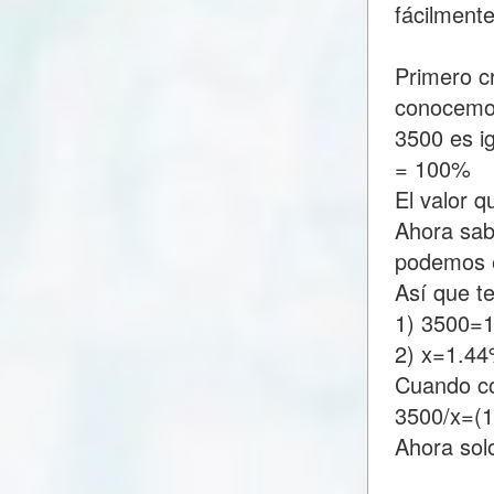
fácilment
Primero c
conocemo
3500 es i
= 100%
El valor 
Ahora sab
podemos e
Así que t
1) 3500=
2) x=1.4
Cuando c
3500/x=(
Ahora sol