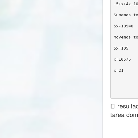
-5+x+4x-1
Sumamos t
5x-105=0
Movemos t
5x=105
x=105/5
x=21
El result
tarea dom