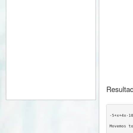
Resulta
-5+x+4x-1
Movemos t