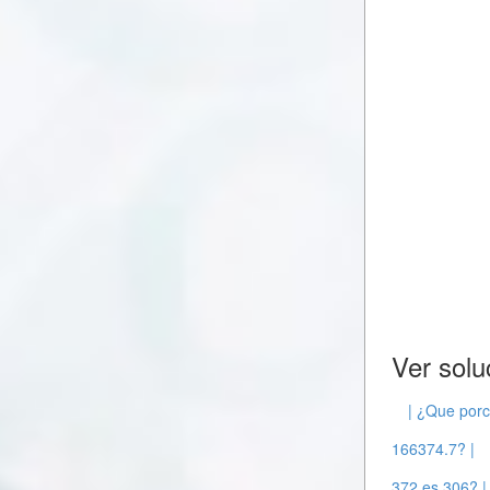
Ver solu
| ¿Que porc
166374.7? |
372 es 306? |