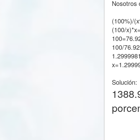
Nosotros 
(100%)/(
(100/x)*x
100=76.9
100/76.9
1.299998
x=1.2999
Solución:
1388.
porce