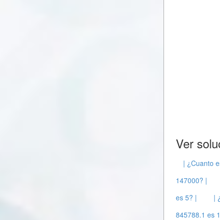
Ver solu
| ¿Cuanto e
147000? |
es 5? |
|
845788.1 es 