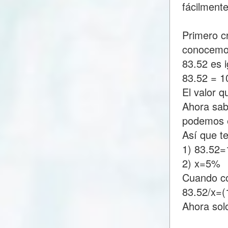
fácilment
Primero c
conocemo
83.52 es 
83.52 = 
El valor 
Ahora sab
podemos e
Así que t
1) 83.52
2) x=5%
Cuando c
83.52/x=
Ahora sol