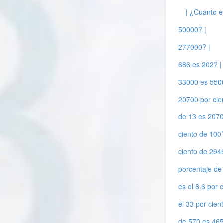
| ¿Cuanto e
50000? |
277000? |
686 es 202? |
33000 es 550
20700 por cie
de 13 es 2070
ciento de 100?
ciento de 294
porcentaje de
es el 6.6 por 
el 33 por cien
de 570 es 465