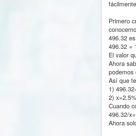
fácilment
Primero c
conocemo
496.32 es
496.32 =
El valor 
Ahora sab
podemos e
Así que t
1) 496.3
2) x=2.5
Cuando c
496.32/x
Ahora sol